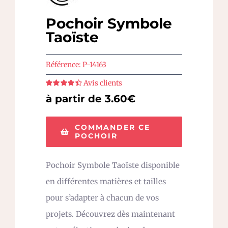
Pochoir Symbole
Taoïste
Référence:
P-14163
Avis clients
Note
4.5
sur
à partir de 3.60€
5
COMMANDER CE
POCHOIR
Pochoir Symbole Taoïste disponible
en différentes matières et tailles
pour s’adapter à chacun de vos
projets. Découvrez dès maintenant