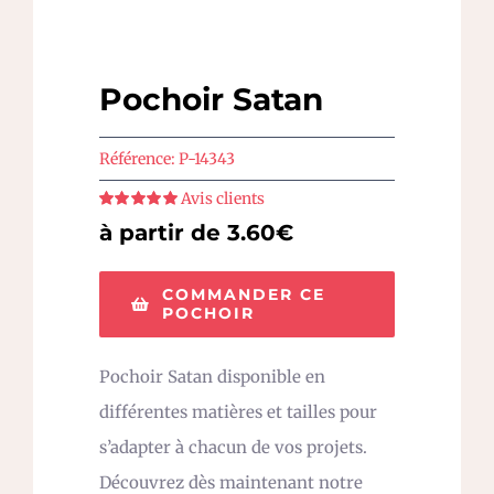
Pochoir Satan
Référence:
P-14343
Avis clients
Note
5
sur 5
à partir de 3.60€
COMMANDER CE
POCHOIR
Pochoir Satan disponible en
différentes matières et tailles pour
s’adapter à chacun de vos projets.
Découvrez dès maintenant notre