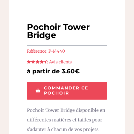
Pochoir Tower
Bridge
Référence:
P-14440
Avis clients
Note
4.5
sur
à partir de 3.60€
5
COMMANDER CE
POCHOIR
Pochoir Tower Bridge disponible en
différentes matières et tailles pour
s’adapter à chacun de vos projets.