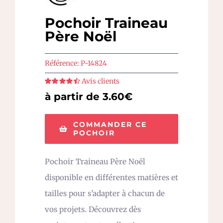
Pochoir Traineau
Père Noël
Référence:
P-14824
Avis clients
Note
4.5
sur
à partir de 3.60€
5
COMMANDER CE
POCHOIR
Pochoir Traineau Père Noël
disponible en différentes matières et
tailles pour s’adapter à chacun de
vos projets. Découvrez dès