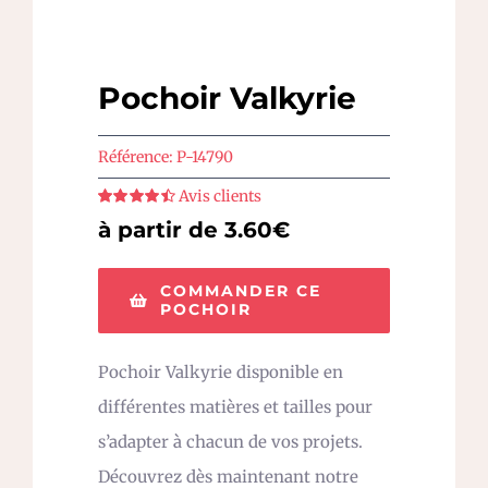
Pochoir Valkyrie
Référence:
P-14790
Avis clients
Note
4.5
sur
à partir de 3.60€
5
COMMANDER CE
POCHOIR
Pochoir Valkyrie disponible en
différentes matières et tailles pour
s’adapter à chacun de vos projets.
Découvrez dès maintenant notre